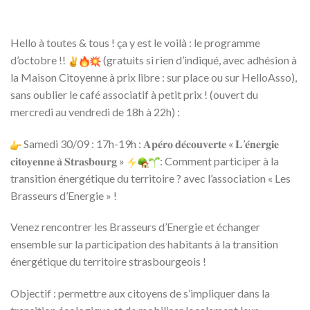
Hello à toutes & tous ! ça y est le voilà : le programme
d’octobre !!
(gratuits si rien d’indiqué, avec adhésion à
la Maison Citoyenne à prix libre : sur place ou sur HelloAsso),
sans oublier le café associatif à petit prix ! (ouvert du
mercredi au vendredi de 18h à 22h) :
Samedi 30/09 : 17h-19h : 𝐀𝐩𝐞́𝐫𝐨 𝐝𝐞́𝐜𝐨𝐮𝐯𝐞𝐫𝐭𝐞 « 𝐋’𝐞́𝐧𝐞𝐫𝐠𝐢𝐞
𝐜𝐢𝐭𝐨𝐲𝐞𝐧𝐧𝐞 𝐚̀ 𝐒𝐭𝐫𝐚𝐬𝐛𝐨𝐮𝐫𝐠 »
: Comment participer à la
transition énergétique du territoire ? avec l’association « Les
Brasseurs d’Energie » !
Venez rencontrer les Brasseurs d’Energie et échanger
ensemble sur la participation des habitants à la transition
énergétique du territoire strasbourgeois !
Objectif : permettre aux citoyens de s’impliquer dans la