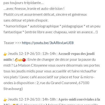
pas toujours trépidante…
…avec finesse, ironie et auto-dérision !
Plutôt cru et assurément délicat, sincère et généreux
sans détour et plein d’espoir.
* humoristique * autobiographique * pédagogique * et un peu
fantastique * (entrée libre avec chapeau, venir en avance…!)
Teaser >>>
https://youtu.be/3sARkvLwUE8
Jeudis 12-19-26/10 : 12h-14h : 𝐀𝐜𝐜𝐮𝐞𝐢𝐥-𝐫𝐞𝐩𝐚𝐬 𝐝𝐞𝐬 𝐣𝐞𝐮𝐝𝐢
𝐦𝐢𝐝𝐢𝐬 !
: Envie de changer de décor pour la pause du
midi ? La Maison Citoyenne vous ouvre désormais ses portes
tous les jeudis midis pour vous accueillir et faire réchauffer
vos plats ! (avec café associatif sur place et four & micro-
ondes à disposition : 2, rue du Grand Couronné, 67100
Strasbourg)
Jeudis 12-19-26/10 : 14h-18h : 𝐀𝐩𝐫𝐞̀𝐬-𝐦𝐢𝐝𝐢 𝐜𝐨𝐧𝐯𝐢𝐯𝐢𝐚𝐥𝐞𝐬 𝐚̀ 𝐥𝐚
𝐌𝐂 :
Nouveau ! La Maison Citoyenne vous accueille