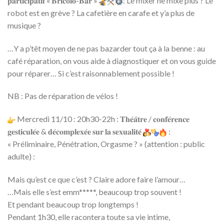
𝐩𝐚𝐫𝐭𝐢𝐜𝐢𝐩𝐚𝐭𝐢𝐟 « 𝐁𝐫𝐢𝐜𝐨𝐥𝐨-𝐁𝐚𝐫 »
: Le mixer ne mixe plus ? Le
robot est en grève ? La cafetière en carafe et y’a plus de
musique ?
…Y a p’têt moyen de ne pas bazarder tout ça à la benne : au
café réparation, on vous aide à diagnostiquer et on vous guide
pour réparer… Si c’est raisonnablement possible !
NB : Pas de réparation de vélos !
Mercredi 11/10 : 20h30-22h : 𝐓𝐡𝐞́𝐚̂𝐭𝐫𝐞 / 𝐜𝐨𝐧𝐟𝐞́𝐫𝐞𝐧𝐜𝐞
𝐠𝐞𝐬𝐭𝐢𝐜𝐮𝐥𝐞́𝐞 & 𝐝𝐞́𝐜𝐨𝐦𝐩𝐥𝐞𝐱𝐞́𝐞 𝐬𝐮𝐫 𝐥𝐚 𝐬𝐞𝐱𝐮𝐚𝐥𝐢𝐭𝐞́
:
« Préliminaire, Pénétration, Orgasme ? » (attention : public
adulte) :
Mais qu’est ce que c’est ? Claire adore faire l’amour…
…Mais elle s’est emm*****, beaucoup trop souvent !
Et pendant beaucoup trop longtemps !
Pendant 1h30, elle racontera toute sa vie intime,