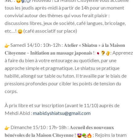
tous les jeudis après-midi à partir de 14h pour un moment
convivial autour des thèmes qui vous ferait plaisir :
discussions libres, jeux de société, café langues, bricolage,
etc…!
(café associatif sur place)
Samedi 14/10 : 10h-12h : 𝐀𝐭𝐞𝐥𝐢𝐞𝐫 « 𝐒𝐡𝐢𝐚𝐭𝐬𝐮 » 𝐚̀ 𝐥𝐚 𝐌𝐚𝐢𝐬𝐨𝐧
𝐂𝐢𝐭𝐨𝐲𝐞𝐧𝐧𝐞 – 𝐈𝐧𝐢𝐭𝐢𝐚𝐭𝐢𝐨𝐧 𝐚𝐮 𝐦𝐚𝐬𝐬𝐚𝐠𝐞 𝐣𝐚𝐩𝐨𝐧𝐚𝐢𝐬 !
: Apprenez
à faire du bien à votre entourage au quotidien, par une
approche simple et pragmatique. Le shiatsu se pratique
habillé, allongé sur table ou futon. Il travaille par le biais de
pressions profondes pour cibler les points de tension du
corps.
À prix libre et sur inscription (avant le 11/10) auprès de
Mehdi Abid :
mabid.yshiatsu@gmail.com
Dimanche 15/10 : 17h-18h : 𝐀𝐜𝐜𝐮𝐞𝐢𝐥 𝐝𝐞𝐬 𝐧𝐨𝐮𝐯𝐞𝐚𝐮𝐱
𝐛𝐞́𝐧𝐞́𝐯𝐨𝐥𝐞𝐬 𝐝𝐞 𝐥𝐚 𝐌𝐚𝐢𝐬𝐨𝐧 𝐂𝐢𝐭𝐨𝐲𝐞𝐧𝐧𝐞 !
: Rejoins la team