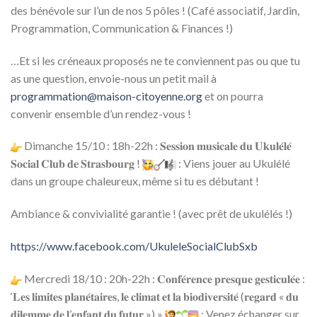
des bénévole sur l’un de nos 5 pôles ! (Café associatif, Jardin,
Programmation, Communication & Finances !)
…Et si les créneaux proposés ne te conviennent pas ou que tu
as une question, envoie-nous un petit mail à
programmation@maison-citoyenne.org
et on pourra
convenir ensemble d’un rendez-vous !
Dimanche 15/10 : 18h-22h : 𝐒𝐞𝐬𝐬𝐢𝐨𝐧 𝐦𝐮𝐬𝐢𝐜𝐚𝐥𝐞 𝐝𝐮 𝐔𝐤𝐮𝐥𝐞́𝐥𝐞́
𝐒𝐨𝐜𝐢𝐚𝐥 𝐂𝐥𝐮𝐛 𝐝𝐞 𝐒𝐭𝐫𝐚𝐬𝐛𝐨𝐮𝐫𝐠 !
: Viens jouer au Ukulélé
dans un groupe chaleureux, même si tu es débutant !
Ambiance & convivialité garantie ! (avec prêt de ukulélés !)
https://www.facebook.com/UkuleleSocialClubSxb
Mercredi 18/10 : 20h-22h : 𝐂𝐨𝐧𝐟𝐞́𝐫𝐞𝐧𝐜𝐞 𝐩𝐫𝐞𝐬𝐪𝐮𝐞 𝐠𝐞𝐬𝐭𝐢𝐜𝐮𝐥𝐞́𝐞 :
‘𝐋𝐞𝐬 𝐥𝐢𝐦𝐢𝐭𝐞𝐬 𝐩𝐥𝐚𝐧𝐞́𝐭𝐚𝐢𝐫𝐞𝐬, 𝐥𝐞 𝐜𝐥𝐢𝐦𝐚𝐭 𝐞𝐭 𝐥𝐚 𝐛𝐢𝐨𝐝𝐢𝐯𝐞𝐫𝐬𝐢𝐭𝐞́ (𝐫𝐞𝐠𝐚𝐫𝐝 « 𝐝𝐮
𝐝𝐢𝐥𝐞𝐦𝐦𝐞 𝐝𝐞 𝐥’𝐞𝐧𝐟𝐚𝐧𝐭 𝐝𝐮 𝐟𝐮𝐭𝐮𝐫 ») »
: Venez échanger sur