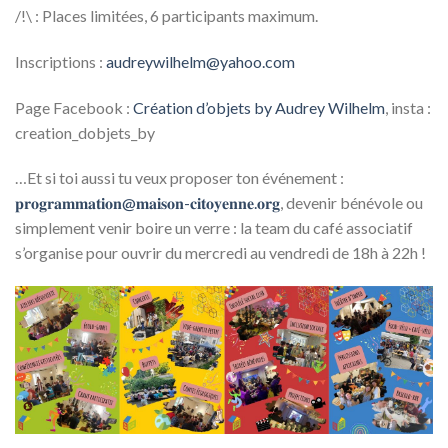
/!\ : Places limitées, 6 participants maximum.
Inscriptions :
audreywilhelm@yahoo.com
Page Facebook :
Création d’objets by Audrey Wilhelm
, insta :
creation_dobjets_by
…Et si toi aussi tu veux proposer ton événement :
𝐩𝐫𝐨𝐠𝐫𝐚𝐦𝐦𝐚𝐭𝐢𝐨𝐧@𝐦𝐚𝐢𝐬𝐨𝐧-𝐜𝐢𝐭𝐨𝐲𝐞𝐧𝐧𝐞.𝐨𝐫𝐠
, devenir bénévole ou
simplement venir boire un verre : la team du café associatif
s’organise pour ouvrir du mercredi au vendredi de 18h à 22h !