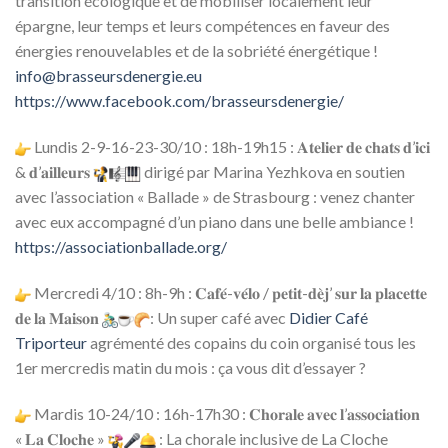
transition écologique et de mobiliser localement leur
épargne, leur temps et leurs compétences en faveur des
énergies renouvelables et de la sobriété énergétique !
info@brasseursdenergie.eu
https://www.facebook.com/brasseursdenergie/
Lundis 2-9-16-23-30/10 : 18h-19h15 : 𝐀𝐭𝐞𝐥𝐢𝐞𝐫 𝐝𝐞 𝐜𝐡𝐚𝐭𝐬 𝐝’𝐢𝐜𝐢
& 𝐝’𝐚𝐢𝐥𝐥𝐞𝐮𝐫𝐬
dirigé par Marina Yezhkova en soutien
avec l’association « Ballade » de Strasbourg : venez chanter
avec eux accompagné d’un piano dans une belle ambiance !
https://associationballade.org/
Mercredi 4/10 : 8h-9h : 𝐂𝐚𝐟𝐞́-𝐯𝐞́𝐥𝐨 / 𝐩𝐞𝐭𝐢𝐭-𝐝𝐞̀𝐣’ 𝐬𝐮𝐫 𝐥𝐚 𝐩𝐥𝐚𝐜𝐞𝐭𝐭𝐞
𝐝𝐞 𝐥𝐚 𝐌𝐚𝐢𝐬𝐨𝐧
: Un super café avec
Didier Café
Triporteur
agrémenté des copains du coin organisé tous les
1er mercredis matin du mois : ça vous dit d’essayer ?
Mardis 10-24/10 : 16h-17h30 : 𝐂𝐡𝐨𝐫𝐚𝐥𝐞 𝐚𝐯𝐞𝐜 𝐥’𝐚𝐬𝐬𝐨𝐜𝐢𝐚𝐭𝐢𝐨𝐧
« 𝐋𝐚 𝐂𝐥𝐨𝐜𝐡𝐞 »
: La chorale inclusive de La Cloche