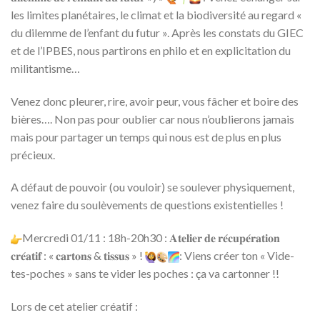
les limites planétaires, le climat et la biodiversité au regard «
du dilemme de l’enfant du futur ». Après les constats du GIEC
et de l’IPBES, nous partirons en philo et en explicitation du
militantisme…
Venez donc pleurer, rire, avoir peur, vous fâcher et boire des
bières…. Non pas pour oublier car nous n’oublierons jamais
mais pour partager un temps qui nous est de plus en plus
précieux.
A défaut de pouvoir (ou vouloir) se soulever physiquement,
venez faire du soulèvements de questions existentielles !
Mercredi 01/11 : 18h-20h30 : 𝐀𝐭𝐞𝐥𝐢𝐞𝐫 𝐝𝐞 𝐫𝐞́𝐜𝐮𝐩𝐞́𝐫𝐚𝐭𝐢𝐨𝐧
𝐜𝐫𝐞́𝐚𝐭𝐢𝐟 : « 𝐜𝐚𝐫𝐭𝐨𝐧𝐬 & 𝐭𝐢𝐬𝐬𝐮𝐬 » !
: Viens créer ton « Vide-
tes-poches » sans te vider les poches : ça va cartonner !!
Lors de cet atelier créatif :