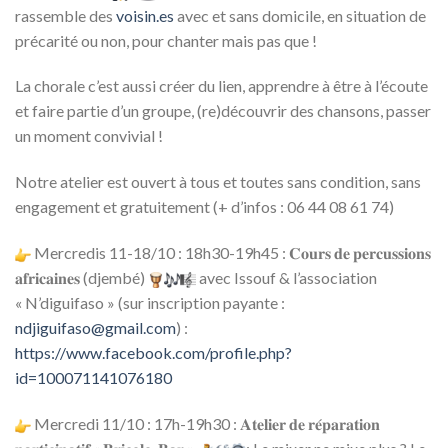
rassemble des
voisin.es
avec et sans domicile, en situation de
précarité ou non, pour chanter mais pas que !
La chorale c’est aussi créer du lien, apprendre à être à l’écoute
et faire partie d’un groupe, (re)découvrir des chansons, passer
un moment convivial !
Notre atelier est ouvert à tous et toutes sans condition, sans
engagement et gratuitement (+ d’infos : 06 44 08 61 74)
Mercredis 11-18/10 : 18h30-19h45 : 𝐂𝐨𝐮𝐫𝐬 𝐝𝐞 𝐩𝐞𝐫𝐜𝐮𝐬𝐬𝐢𝐨𝐧𝐬
𝐚𝐟𝐫𝐢𝐜𝐚𝐢𝐧𝐞𝐬 (djembé)
avec Issouf & l’association
« N’diguifaso » (sur inscription payante :
ndjiguifaso@gmail.com
) :
https://www.facebook.com/profile.php?
id=100071141076180
Mercredi 11/10 : 17h-19h30 : 𝐀𝐭𝐞𝐥𝐢𝐞𝐫 𝐝𝐞 𝐫𝐞́𝐩𝐚𝐫𝐚𝐭𝐢𝐨𝐧